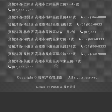
寶檳洋酒-仁武店
高雄市仁武區鳳仁路95-17號
(07)373-7755
寶檳洋酒-德賢店
高雄市楠梓區德賢路418號
(07)364-0888
寶檳洋酒-橋頭店
高雄市橋頭區市場街8號
(07)611-0033
寶檳洋酒-林森店
高雄市苓雅區林森二路2號
(07)331-9333
寶檳洋酒-湖內店
高雄市湖內區東方路51號
(07)693-0333
寶檳洋酒-小港店
高雄市小港區漢民路278號
(07)806-8333
寶檳洋酒-鳳松店
高雄市鳳山區鳳松路232號
(07)740-9000
寶檳洋酒-美術店
高雄市鼓山區美術東五路62號
(07)522-2555
Copyright © 寶檳洋酒管理處.
All rights reserved.
Design by
POSU
&
後台管理