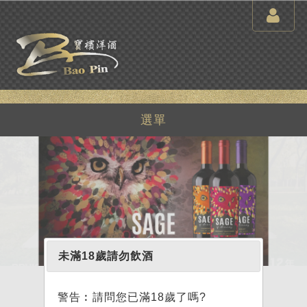
選單
未滿18歲請勿飲酒
警告︰請問您已滿18歲了嗎?