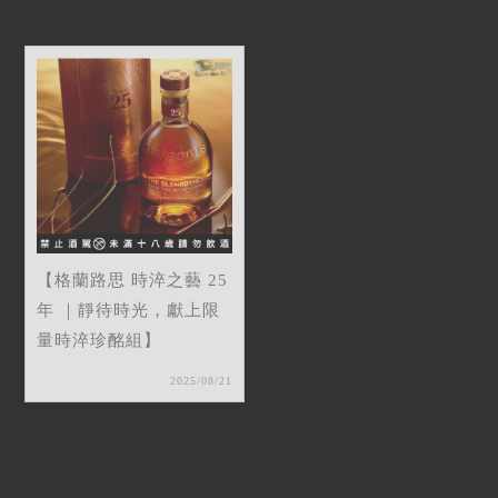
【格蘭路思 時淬之藝 25
年 ｜靜待時光，獻上限
量時淬珍酩組】
2025/08/21