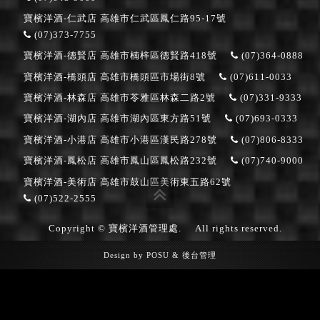
寶檳洋酒-仁武店
高雄市仁武區鳳仁路95-17號
(07)373-7755
寶檳洋酒-德賢店
高雄市楠梓區德賢路418號
(07)364-0888
寶檳洋酒-橋頭店
高雄市橋頭區市場街8號
(07)611-0033
寶檳洋酒-林森店
高雄市苓雅區林森二路2號
(07)331-9333
寶檳洋酒-湖內店
高雄市湖內區東方路51號
(07)693-0333
寶檳洋酒-小港店
高雄市小港區漢民路278號
(07)806-8333
寶檳洋酒-鳳松店
高雄市鳳山區鳳松路232號
(07)740-9000
寶檳洋酒-美術店
高雄市鼓山區美術東五路62號
(07)522-2555
Copyright © 寶檳洋酒管理處.
All rights reserved.
Design by
POSU
&
後台管理