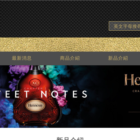
英文字母搜
最新消息
商品介紹
新品介紹