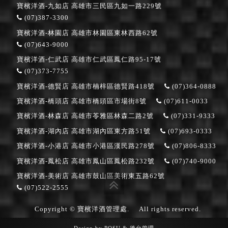
寶檳洋酒-九如店
高雄市三民區九如一路229號
(07)387-3300
寶檳洋酒-林園店
高雄市林園區東林西路62號
(07)643-9000
寶檳洋酒-仁武店
高雄市仁武區鳳仁路95-17號
(07)373-7755
寶檳洋酒-德賢店
高雄市楠梓區德賢路418號
(07)364-0888
寶檳洋酒-橋頭店
高雄市橋頭區市場街8號
(07)611-0033
寶檳洋酒-林森店
高雄市苓雅區林森二路2號
(07)331-9333
寶檳洋酒-湖內店
高雄市湖內區東方路51號
(07)693-0333
寶檳洋酒-小港店
高雄市小港區漢民路278號
(07)806-8333
寶檳洋酒-鳳松店
高雄市鳳山區鳳松路232號
(07)740-9000
寶檳洋酒-美術店
高雄市鼓山區美術東五路62號
(07)522-2555
Copyright © 寶檳洋酒管理處.
All rights reserved.