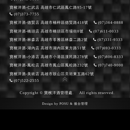
寶檳洋酒-仁武店
高雄市仁武區鳳仁路95-17號
(07)373-7755
寶檳洋酒-德賢店
高雄市楠梓區德賢路418號
(07)364-0888
寶檳洋酒-橋頭店
高雄市橋頭區市場街8號
(07)611-0033
寶檳洋酒-林森店
高雄市苓雅區林森二路2號
(07)331-9333
寶檳洋酒-湖內店
高雄市湖內區東方路51號
(07)693-0333
寶檳洋酒-小港店
高雄市小港區漢民路278號
(07)806-8333
寶檳洋酒-鳳松店
高雄市鳳山區鳳松路232號
(07)740-9000
寶檳洋酒-美術店
高雄市鼓山區美術東五路62號
(07)522-2555
Copyright © 寶檳洋酒管理處.
All rights reserved.
Design by
POSU
&
後台管理