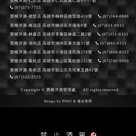
寶檳洋酒-仁武店
高雄市仁武區鳳仁路95-17號
(07)373-7755
寶檳洋酒-德賢店
高雄市楠梓區德賢路418號
(07)364-0888
寶檳洋酒-橋頭店
高雄市橋頭區市場街8號
(07)611-0033
寶檳洋酒-林森店
高雄市苓雅區林森二路2號
(07)331-9333
寶檳洋酒-湖內店
高雄市湖內區東方路51號
(07)693-0333
寶檳洋酒-小港店
高雄市小港區漢民路278號
(07)806-8333
寶檳洋酒-鳳松店
高雄市鳳山區鳳松路232號
(07)740-9000
寶檳洋酒-美術店
高雄市鼓山區美術東五路62號
(07)522-2555
Copyright © 寶檳洋酒管理處.
All rights reserved.
Design by
POSU
&
後台管理