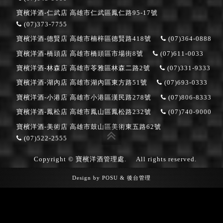
寶檳洋酒-仁武店
高雄市仁武區鳳仁路95-17號
(07)373-7755
寶檳洋酒-德賢店
高雄市楠梓區德賢路418號
(07)364-0888
寶檳洋酒-橋頭店
高雄市橋頭區市場街8號
(07)611-0033
寶檳洋酒-林森店
高雄市苓雅區林森二路2號
(07)331-9333
寶檳洋酒-湖內店
高雄市湖內區東方路51號
(07)693-0333
寶檳洋酒-小港店
高雄市小港區漢民路278號
(07)806-8333
寶檳洋酒-鳳松店
高雄市鳳山區鳳松路232號
(07)740-9000
寶檳洋酒-美術店
高雄市鼓山區美術東五路62號
(07)522-2555
Copyright © 寶檳洋酒管理處.
All rights reserved.
Design by
POSU
&
後台管理