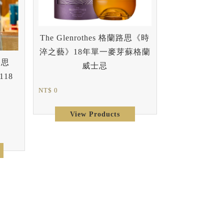
The Glenrothes 格蘭路思《時
淬之藝》18年單一麥芽蘇格蘭
路思
威士忌
118
NT$ 0
View Products