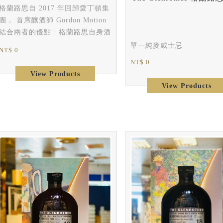
格蘭路思自 2017 年回歸愛丁頓集
團， 首席釀酒師 Gordon Motion
結合兩者的優點 : 格蘭路思自身酒
廠中豐富的雪莉桶資源，以及愛丁
單一純麥威士忌
NT$ 0
頓集團最引以為傲的橡木桶政策，
NT$ 0
特別重金打造出百分之百雪莉桶全
View Products
新系列商品 : 「The Soleo
View Products
Collection」。