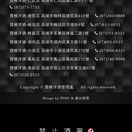
寶檳洋酒-仁武店
高雄市仁武區鳳仁路95-17號
(07)373-7755
寶檳洋酒-德賢店
高雄市楠梓區德賢路418號
(07)364-0888
寶檳洋酒-橋頭店
高雄市橋頭區市場街8號
(07)611-0033
寶檳洋酒-林森店
高雄市苓雅區林森二路2號
(07)331-9333
寶檳洋酒-湖內店
高雄市湖內區東方路51號
(07)693-0333
寶檳洋酒-小港店
高雄市小港區漢民路278號
(07)806-8333
寶檳洋酒-鳳松店
高雄市鳳山區鳳松路232號
(07)740-9000
寶檳洋酒-美術店
高雄市鼓山區美術東五路62號
(07)522-2555
Copyright © 寶檳洋酒管理處.
All rights reserved.
Design by
POSU
&
後台管理