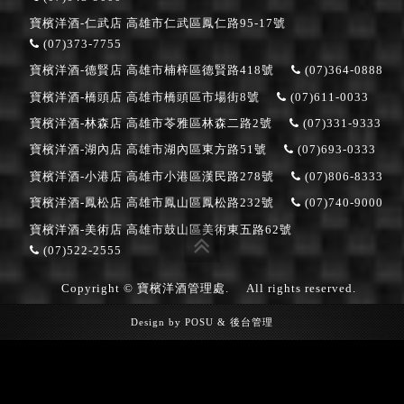
寶檳洋酒-仁武店
高雄市仁武區鳳仁路95-17號
(07)373-7755
寶檳洋酒-德賢店
高雄市楠梓區德賢路418號
(07)364-0888
寶檳洋酒-橋頭店
高雄市橋頭區市場街8號
(07)611-0033
寶檳洋酒-林森店
高雄市苓雅區林森二路2號
(07)331-9333
寶檳洋酒-湖內店
高雄市湖內區東方路51號
(07)693-0333
寶檳洋酒-小港店
高雄市小港區漢民路278號
(07)806-8333
寶檳洋酒-鳳松店
高雄市鳳山區鳳松路232號
(07)740-9000
寶檳洋酒-美術店
高雄市鼓山區美術東五路62號
(07)522-2555
Copyright © 寶檳洋酒管理處.
All rights reserved.
Design by
POSU
&
後台管理