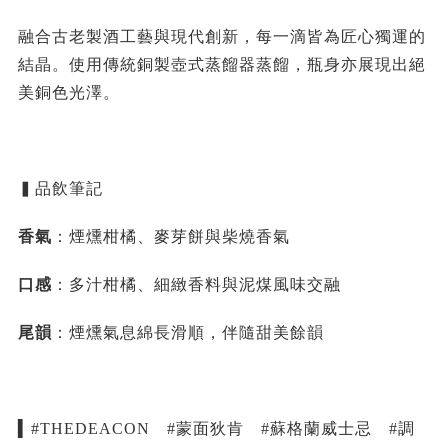
融合古老製酒工藝與現代創新，每一滴皆為匠心獨運的
結晶。使用傳統銅製壺式蒸餾器蒸餾，瓶身亦展現出絕
美銅色光澤。
▍品飲筆記
香氣
：煙燻柑橘、麥芽餅與柴燒香氣
口感
：多汁柑橘、細緻香料與泥煤風味交融
尾韻
：煙燻氣息綿長滑順，伴隨甜美餘韻
▍#THEDEACON #蒙面狄肯 #蘇格蘭威士忌 #調