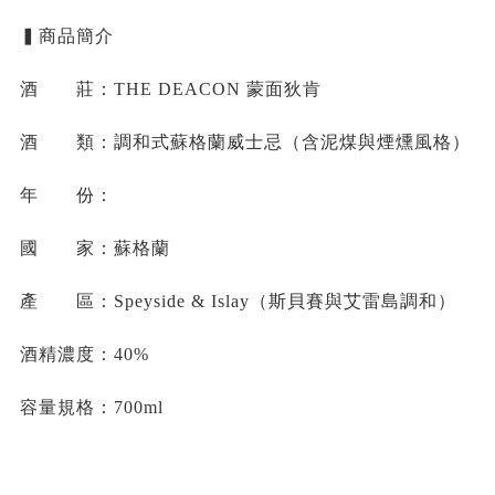
▍商品簡介
酒 莊：THE DEACON 蒙面狄肯
酒 類：調和式蘇格蘭威士忌（含泥煤與煙燻風格）
年 份：
國 家：蘇格蘭
產 區：Speyside & Islay（斯貝賽與艾雷島調和）
酒精濃度：40%
容量規格：700ml