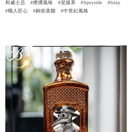
和威士忌 #煙燻風味 #泥煤系 #Speyside #Islay
#職人匠心 #銅壺蒸餾 #中世紀風格